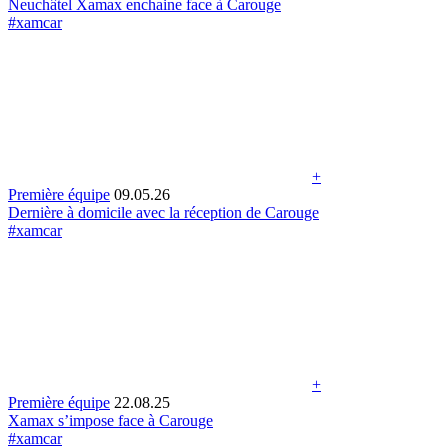
Neuchâtel Xamax enchaine face à Carouge
#xamcar
+
Première équipe
09.05.26
Dernière à domicile avec la réception de Carouge
#xamcar
+
Première équipe
22.08.25
Xamax s’impose face à Carouge
#xamcar