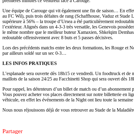
premières minutes ce vendredi face à Carouge.
Une équipe de Carouge qui vit également une fin de saison… En effet,
au FC Wil), puis trois défaites de rang (Schaffhouse, Vaduz et Stad
supérieure à 56% – la troupe d’Ursea a été particulièrement redoutable
l’extérieur. Alignés dans un 4-3-3 très versatile, les Genevois possèd
le même nombre que le meilleur buteur Xamaxien, Shkelqim Demhasaj – 
redoutable offensivement avec 8 buts et 5 passes décisives.
Lors des précédents matchs entre les deux formations, les Rouge et Noir
par ailleurs soldé sur un sec 0-3…
LES INFOS PRATIQUES
L’esplanade sera ouverte dès 18h15 ce vendredi. Un foodtruck et de n
maillots de la saison 24/25 au Facchinetti Shop qui sera ouvert dès 18
Pour rappel, les détenteurs d’un billet de match ou d’un abonnement peu
Vous pouvez acheter vos places directement sur notre billetterie en l
véhicule, en effet les événements de la Night ont lieu toute la semaine
Nous nous réjouissons déjà de vous retrouver au Stade de la Maladière
Partager