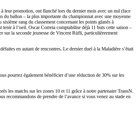
 leur promotion, ont flanché lors du dernier mois avec un nul (face
ion du ballon – la plus importante du championnat avec une moyenne
au sixième rang du classement concernant les points glanés à
enir à l’oeil. Oscar Correia comptabilise déjà 11 buts cette saison –
 sur la seconde jeunesse de Vincent Rüfli, particulièreement
éfaites en autant de rencontres. Le dernier duel à la Maladière s’était
Vous pourrez également bénéficier d’une réduction de 30% sur les
près les matchs sur les zones 10 et 11 grâce à notre partenaire TransN.
s vous recommandons de prendre de l’avance si vous venez au stade en