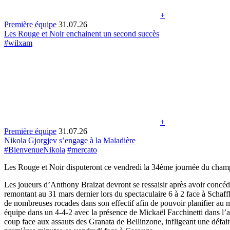
+
Première équipe
31.07.26
Les Rouge et Noir enchainent un second succès
#wilxam
+
Première équipe
31.07.26
Nikola Gjorgjev s’engage à la Maladière
#BienvenueNikola
#mercato
Les Rouge et Noir disputeront ce vendredi la 34ème journée du champ
Les joueurs d’Anthony Braizat devront se ressaisir après avoir concédé 
remontant au 31 mars dernier lors du spectaculaire 6 à 2 face à Schaffh
de nombreuses rocades dans son effectif afin de pouvoir planifier au 
équipe dans un 4-4-2 avec la présence de Mickaël Facchinetti dans l’ax
coup face aux assauts des Granata de Bellinzone, infligeant une défaite