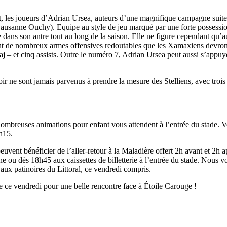
 les joueurs d’Adrian Ursea, auteurs d’une magnifique campagne suite à
e Lausanne Ouchy). Equipe au style de jeu marqué par une forte possess
 dans son antre tout au long de la saison. Elle ne figure cependant qu’
ent de nombreux armes offensives redoutables que les Xamaxiens devront t
et cinq assists. Outre le numéro 7, Adrian Ursea peut aussi s’appuyer
 ne sont jamais parvenus à prendre la mesure des Stelliens, avec trois d
ombreuses animations pour enfant vous attendent à l’entrée du stade. 
h15.
vent bénéficier de l’aller-retour à la Maladière offert 2h avant et 2h a
igne ou dès 18h45 aux caissettes de billetterie à l’entrée du stade. Nou
 aux patinoires du Littoral, ce vendredi compris.
 ce vendredi pour une belle rencontre face à Étoile Carouge !