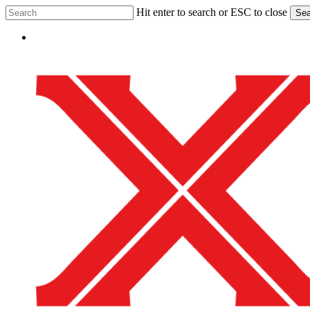
Skip
Hit enter to search or ESC to close
Sea
to
Close
main
Menu
Search
content