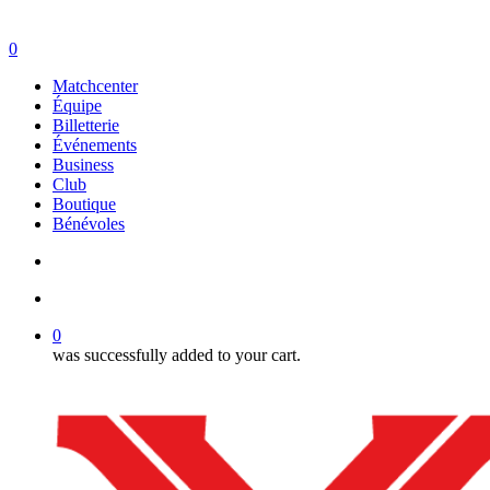
search
account
0
Menu
Matchcenter
Équipe
Billetterie
Événements
Business
Club
Boutique
Bénévoles
search
account
0
was successfully added to your cart.