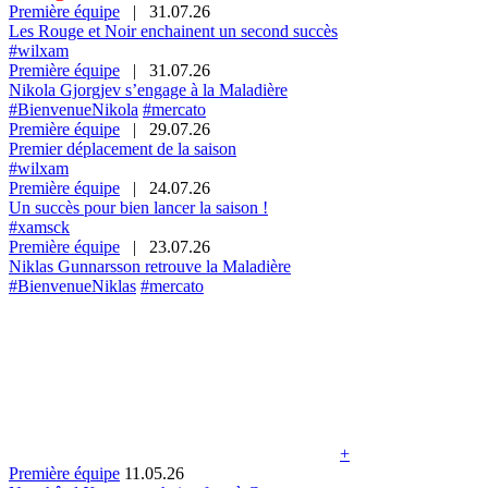
Première équipe
|
31.07.26
Les Rouge et Noir enchainent un second succès
#wilxam
Première équipe
|
31.07.26
Nikola Gjorgjev s’engage à la Maladière
#BienvenueNikola
#mercato
Première équipe
|
29.07.26
Premier déplacement de la saison
#wilxam
Première équipe
|
24.07.26
Un succès pour bien lancer la saison !
#xamsck
Première équipe
|
23.07.26
Niklas Gunnarsson retrouve la Maladière
#BienvenueNiklas
#mercato
+
Première équipe
11.05.26