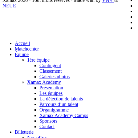
Xamax 2026 - Tout droits réservés - Made with
by
VNV
&
t
f
NEUE
l
y
i
t
Close
Accueil
Menu
Matchcenter
Équipe
1ère équipe
Contingent
Classement
Galeries photos
Xamax Academy
Présentation
Les équipes
La détection de talents
Parcours d’un talent
Organigramme
Xamax Academy Camps
Sponsors
Contact
Billetterie
Nos offres