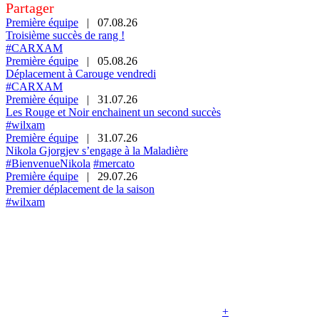
Partager
Première équipe
|
07.08.26
Troisième succès de rang !
#CARXAM
Première équipe
|
05.08.26
Déplacement à Carouge vendredi
#CARXAM
Première équipe
|
31.07.26
Les Rouge et Noir enchainent un second succès
#wilxam
Première équipe
|
31.07.26
Nikola Gjorgjev s’engage à la Maladière
#BienvenueNikola
#mercato
Première équipe
|
29.07.26
Premier déplacement de la saison
#wilxam
+