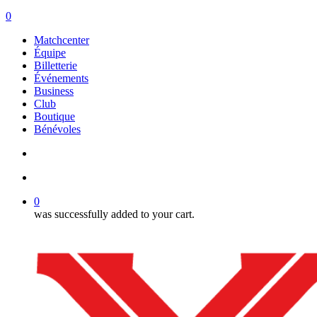
search
account
0
Menu
Matchcenter
Équipe
Billetterie
Événements
Business
Club
Boutique
Bénévoles
search
account
0
was successfully added to your cart.