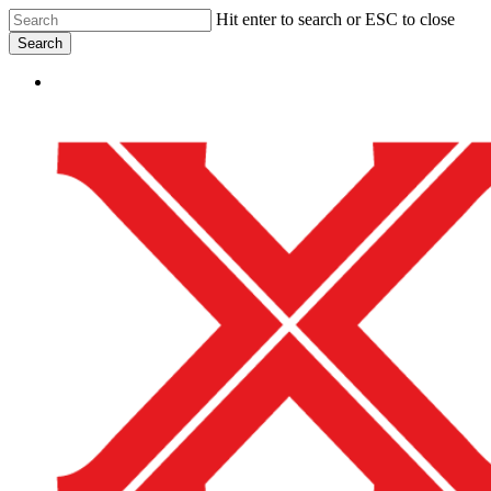
Skip
Hit enter to search or ESC to close
to
Search
main
Close
content
Menu
Search