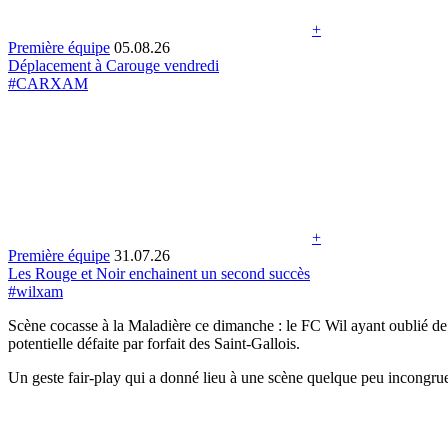
+
Première équipe
05.08.26
Déplacement à Carouge vendredi
#CARXAM
+
Première équipe
31.07.26
Les Rouge et Noir enchainent un second succès
#wilxam
Scène cocasse à la Maladière ce dimanche : le FC Wil ayant oublié d
potentielle défaite par forfait des Saint-Gallois.
Un geste fair-play qui a donné lieu à une scène quelque peu incongru