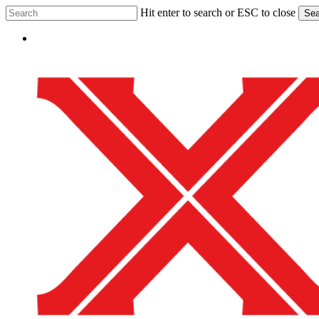
Skip
Hit enter to search or ESC to close
Sea
to
Close
main
Menu
Search
content