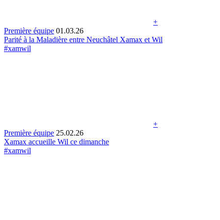
+
Première équipe
01.03.26
Parité à la Maladière entre Neuchâtel Xamax et Wil
#xamwil
+
Première équipe
25.02.26
Xamax accueille Wil ce dimanche
#xamwil