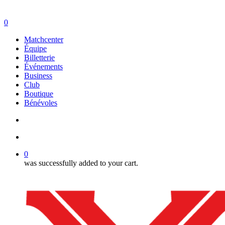
search
account
0
Menu
Matchcenter
Équipe
Billetterie
Événements
Business
Club
Boutique
Bénévoles
search
account
0
was successfully added to your cart.