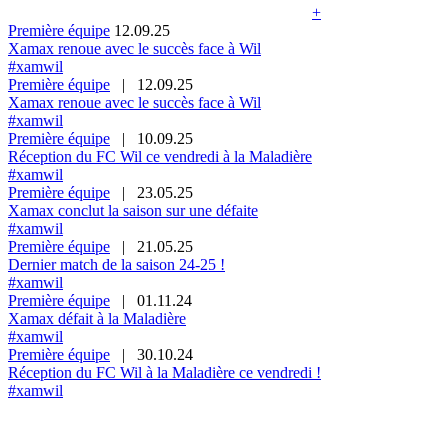
+
Première équipe
12.09.25
Xamax renoue avec le succès face à Wil
#xamwil
Première équipe
|
12.09.25
Xamax renoue avec le succès face à Wil
#xamwil
Première équipe
|
10.09.25
Réception du FC Wil ce vendredi à la Maladière
#xamwil
Première équipe
|
23.05.25
Xamax conclut la saison sur une défaite
#xamwil
Première équipe
|
21.05.25
Dernier match de la saison 24-25 !
#xamwil
Première équipe
|
01.11.24
Xamax défait à la Maladière
#xamwil
Première équipe
|
30.10.24
Réception du FC Wil à la Maladière ce vendredi !
#xamwil