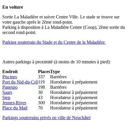
En voiture
Sortie La Maladière et suivre Centre Ville. Le stade se trouve sur
votre gauche après le 2ème rond-point.
Parking à disposition à La Maladière Centre (Coop), 2ème sortie du
second rond-point.
Parking souterrain du Stade et du Centre de la Maladière
Autres parkings à proximité (à moins de 10 minutes à pied):
Endroit
Places
Type
Piscines
337
Barrières
Port du Nid-du-Crô
119
Horodateur à prépaiement
Panespo
198
Barrières
Saars
30
Horodateur à prépaiement
Step
43
Horodateur à prépaiement
Jeunes-Rives
300
Horodateur à prépaiement
Place du Mail
70
Horodateur à prépaiement
Parkings souterrains privés en ville de Neuchâtel