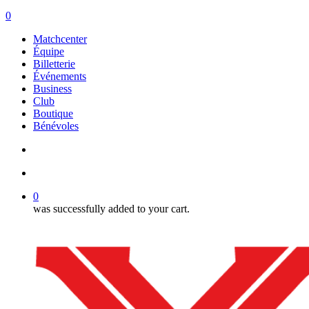
search
account
0
Menu
Matchcenter
Équipe
Billetterie
Événements
Business
Club
Boutique
Bénévoles
search
account
0
was successfully added to your cart.