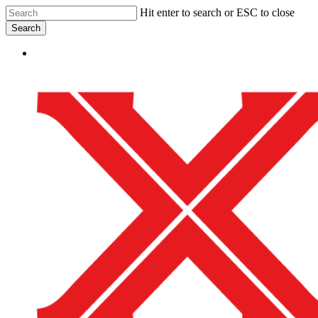
Skip
Hit enter to search or ESC to close
to
Search
main
Close
content
Menu
Search