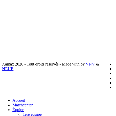
Liens utiles
Livraison
Mentions légales
Conditions générales de vente
Politique de confidentialité
Préferences cookies
x
Xamax 2026 - Tout droits réservés - Made with
by
VNV
&
t
f
NEUE
l
y
i
t
Close
Accueil
Menu
Matchcenter
Équipe
1ère équipe