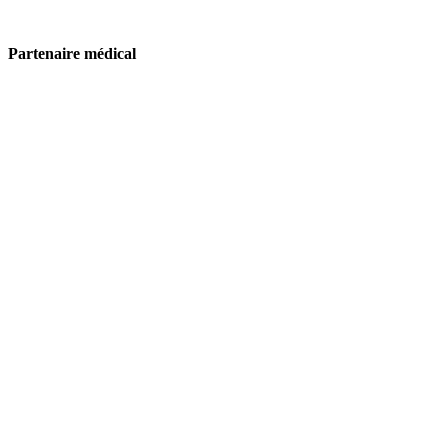
Partenaire médical
Neuchâtel Xamax
Quai Robert-Comtesse 3
2000 Neuchâtel
secretariat@xamax.ch
+41 32 536 72 11