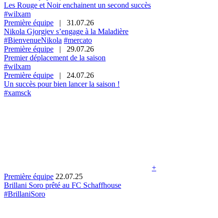
Les Rouge et Noir enchainent un second succès
#wilxam
Première équipe
|
31.07.26
Nikola Gjorgjev s’engage à la Maladière
#BienvenueNikola
#mercato
Première équipe
|
29.07.26
Premier déplacement de la saison
#wilxam
Première équipe
|
24.07.26
Un succès pour bien lancer la saison !
#xamsck
+
Première équipe
22.07.25
Brillani Soro prêté au FC Schaffhouse
#BrillaniSoro