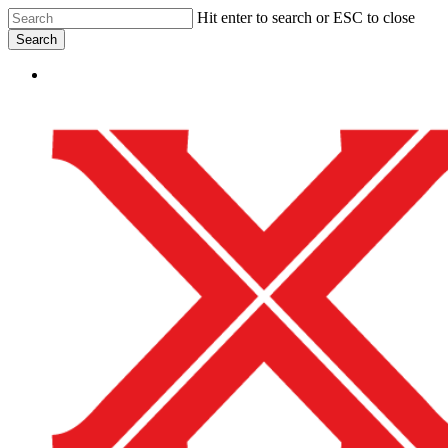
Skip
Hit enter to search or ESC to close
to
Search
main
Close
content
Menu
Search