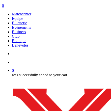
search
account
0
Menu
Matchcenter
Équipe
Billetterie
Événements
Business
Club
Boutique
Bénévoles
search
account
0
was successfully added to your cart.