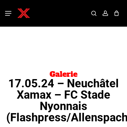
Skip
to
main
search
account
Menu
content
Galerie
17.05.24 – Neuchâtel
Xamax – FC Stade
Nyonnais
(Flashpress/Allenspach