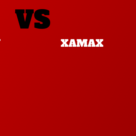
VS
N
XAMAX