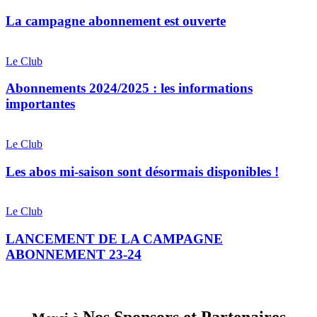
!
abonnement
est
La campagne abonnement est ouverte
ouverte
Abonnements
2024/2025
Le Club
:
les
Abonnements 2024/2025 : les informations
informations
importantes
importantes
Les
abos
Le Club
mi-
saison
Les abos mi-saison sont désormais disponibles !
sont
désormais
LANCEMENT
disponibles
DE
Le Club
!
LA
CAMPAGNE
LANCEMENT DE LA CAMPAGNE
ABONNEMENT
ABONNEMENT 23-24
23-
24