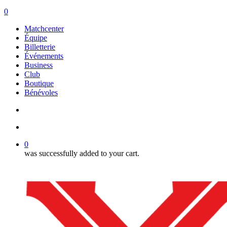
search
account
0
Menu
Matchcenter
Équipe
Billetterie
Événements
Business
Club
Boutique
Bénévoles
search
account
0
was successfully added to your cart.