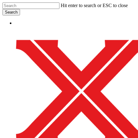
Skip
Hit enter to search or ESC to close
to
Search
main
Close
content
Menu
Search