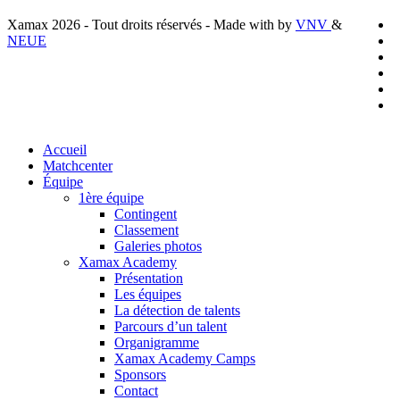
x
Xamax 2026 - Tout droits réservés - Made with
by
VNV
&
t
f
NEUE
l
y
i
t
Close
Accueil
Menu
Matchcenter
Équipe
1ère équipe
Contingent
Classement
Galeries photos
Xamax Academy
Présentation
Les équipes
La détection de talents
Parcours d’un talent
Organigramme
Xamax Academy Camps
Sponsors
Contact