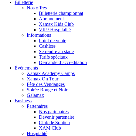
Billetterie
Nos offres
Billetterie championnat
Abonnement
Xamax Kids Club
VIP / Hospitalité
Informations
Point de vente
Cashless
Se rendre au stade
Tarifs spéciaux
Demande d’accréditation
Événements
Xamax Academy Camps
Xamax On Tour
Fête des Vendanges
Soirée Rouge et Noir
Galamax
Business
Partenaires
Nos partenaires
Devenir partenaire
Club de Soutien
XAM Club
Hospitalité