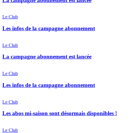
La campagne abonnement est lancée
lancée
Les
infos
Le Club
de
la
Les infos de la campagne abonnement
campagne
abonnement
La
campagne
Le Club
abonnement
est
La campagne abonnement est lancée
lancée
Les
infos
Le Club
de
la
Les infos de la campagne abonnement
campagne
abonnement
Les
abos
Le Club
mi-
saison
Les abos mi-saison sont désormais disponibles !
sont
désormais
La
disponibles
campagne
Le Club