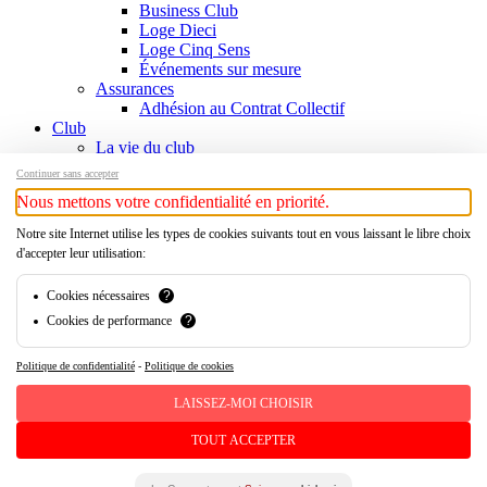
Business Club
Loge Dieci
Loge Cinq Sens
Événements sur mesure
Assurances
Adhésion au Contrat Collectif
Club
La vie du club
Informations
Continuer sans accepter
Responsables
Nous mettons votre confidentialité en priorité.
Contact
Histoire
Notre site Internet utilise les types de cookies suivants tout en vous laissant le libre choix
Chronologie
d'accepter leur utilisation:
Légendes
Palmarès
Cookies nécessaires
?
Histoire
Cookies de performance
?
Boutique
Xamax Audax Féminin
Politique de confidentialité
-
Politique de cookies
x-
twitter
facebook
LAISSEZ-MOI CHOISIR
linkedin
youtube
TOUT ACCEPTER
instagram
tiktok