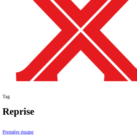
Tag
Reprise
Reprise
du
Première équipe