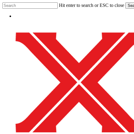
Skip
Hit enter to search or ESC to close
Sea
to
Close
main
Menu
Search
content