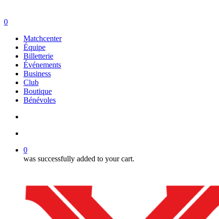
search
account
0
Menu
Matchcenter
Équipe
Billetterie
Événements
Business
Club
Boutique
Bénévoles
search
account
0
was successfully added to your cart.