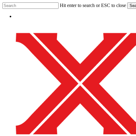
Skip
Hit enter to search or ESC to close
Sea
to
Close
main
Menu
Search
content