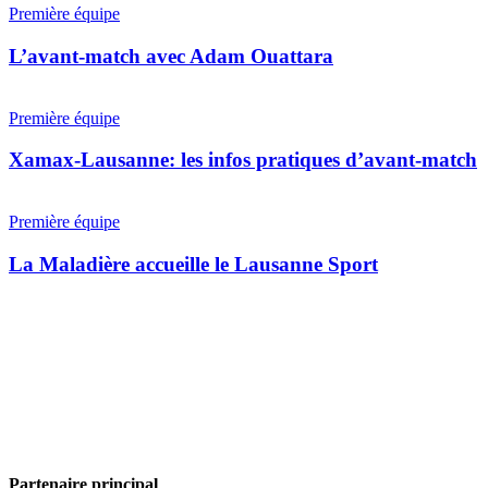
match
Première équipe
avec
Adam
L’avant-match avec Adam Ouattara
Ouattara
Xamax-
Lausanne:
Première équipe
les
infos
Xamax-Lausanne: les infos pratiques d’avant-match
pratiques
d’avant-
La
match
Maladière
Première équipe
accueille
le
La Maladière accueille le Lausanne Sport
Lausanne
Sport
Partenaire principal