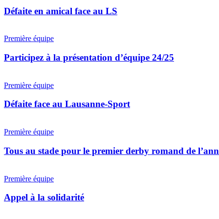
amical
face
Défaite en amical face au LS
au
LS
Participez
à
Première équipe
la
présentation
Participez à la présentation d’équipe 24/25
d’équipe
24/25
Défaite
face
Première équipe
au
Lausanne-
Défaite face au Lausanne-Sport
Sport
Tous
au
Première équipe
stade
pour
Tous au stade pour le premier derby romand de l’ann
le
premier
Appel
derby
à
Première équipe
romand
la
de
solidarité
Appel à la solidarité
l’année!
L’avant-