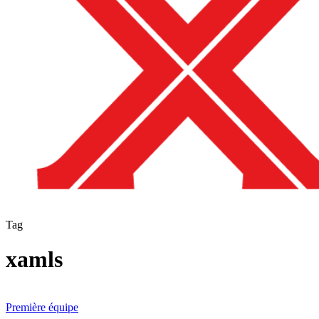
Tag
xamls
Défaite
en
Première équipe