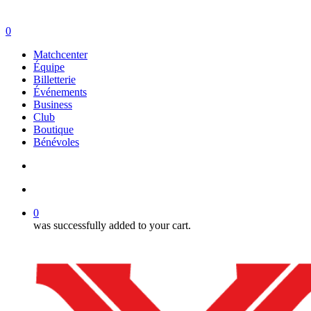
search
account
0
Menu
Matchcenter
Équipe
Billetterie
Événements
Business
Club
Boutique
Bénévoles
search
account
0
was successfully added to your cart.