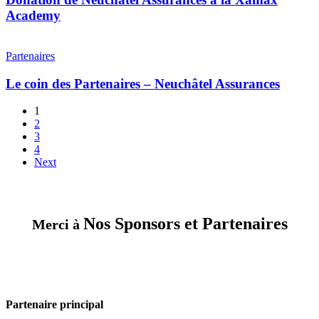
à
Academy
la
Xamax
Le
Academy
coin
Partenaires
des
Partenaires
Le coin des Partenaires – Neuchâtel Assurances
–
Neuchâtel
1
Assurances
2
3
4
Next
Nos Sponsors et Partenaires
Merci à
Partenaire principal