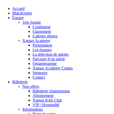
Close
Accueil
Menu
Matchcenter
Équipe
1ère équipe
Contingent
Classement
Galeries photos
Xamax Academy
Présentation
Les équipes
La détection de talents
Parcours d’un talent
Organigramme
Xamax Academy Camps
Sponsors
Contact
Billetterie
Nos offres
Billetterie championnat
Abonnement
Xamax Kids Club
VIP / Hospitalité
Informations
Point de vente