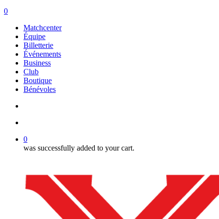
search
account
0
Menu
Matchcenter
Équipe
Billetterie
Événements
Business
Club
Boutique
Bénévoles
search
account
0
was successfully added to your cart.