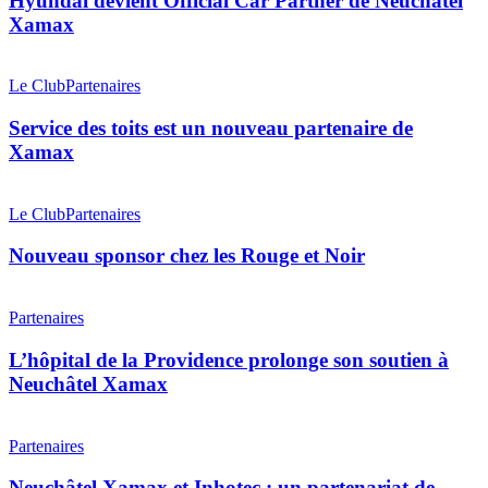
Hyundai devient Official Car Partner de Neuchâtel
Partner
Xamax
de
Neuchâtel
Service
Xamax
des
Le Club
Partenaires
toits
est
Service des toits est un nouveau partenaire de
un
Xamax
nouveau
partenaire
Nouveau
de
sponsor
Le Club
Partenaires
Xamax
chez
les
Nouveau sponsor chez les Rouge et Noir
Rouge
et
L’hôpital
Noir
de
Partenaires
la
Providence
L’hôpital de la Providence prolonge son soutien à
prolonge
Neuchâtel Xamax
son
soutien
Neuchâtel
à
Xamax
Partenaires
Neuchâtel
et
Xamax
Inhotec
Neuchâtel Xamax et Inhotec : un partenariat de