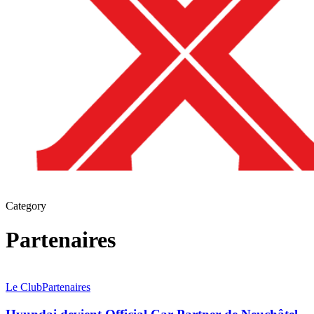
Category
Partenaires
Hyundai
devient
Le Club
Partenaires
Official
Car