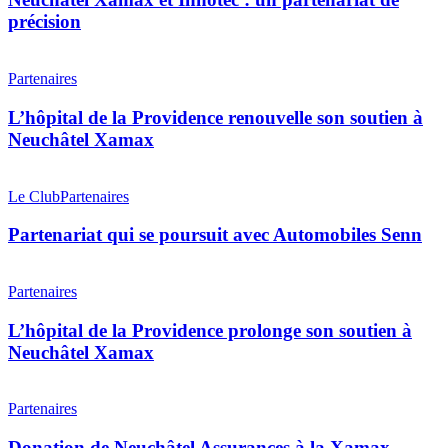
:
précision
un
partenariat
L’hôpital
de
de
Partenaires
précision
la
Providence
L’hôpital de la Providence renouvelle son soutien à
renouvelle
Neuchâtel Xamax
son
soutien
Partenariat
à
qui
Le Club
Partenaires
Neuchâtel
se
Xamax
poursuit
Partenariat qui se poursuit avec Automobiles Senn
avec
Automobiles
L’hôpital
Senn
de
Partenaires
la
Providence
L’hôpital de la Providence prolonge son soutien à
prolonge
Neuchâtel Xamax
son
soutien
Donation
à
de
Partenaires
Neuchâtel
Neuchâtel
Xamax
Assurances
Donation de Neuchâtel Assurances à la Xamax