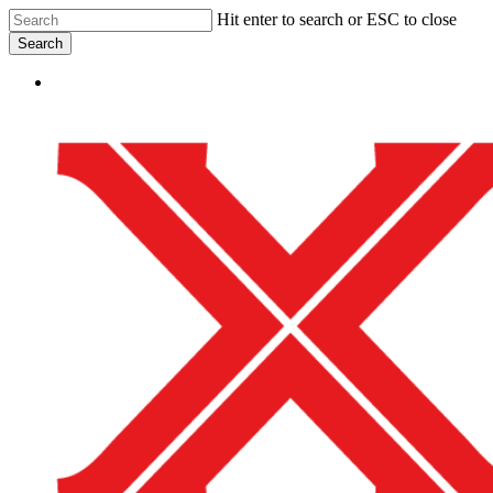
Skip
Hit enter to search or ESC to close
to
Search
main
Close
content
Menu
Search