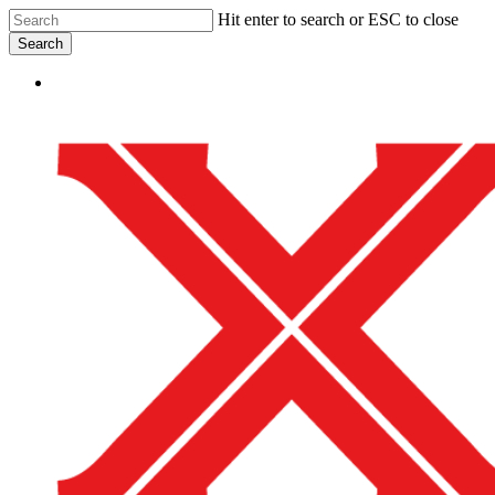
Skip
Hit enter to search or ESC to close
to
Search
main
Close
content
Menu
Search