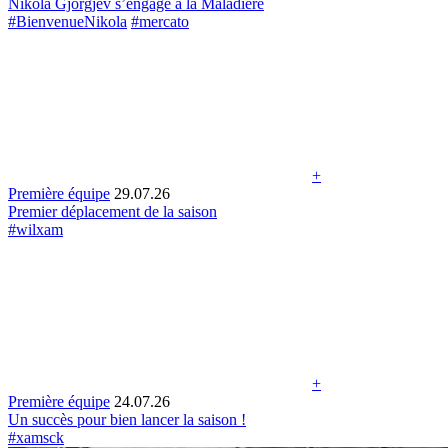
Nikola Gjorgjev s’engage à la Maladière
#BienvenueNikola
#mercato
+
Première équipe
29.07.26
Premier déplacement de la saison
#wilxam
+
Première équipe
24.07.26
Un succès pour bien lancer la saison !
#xamsck