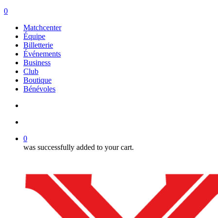
search
account
0
Menu
Matchcenter
Équipe
Billetterie
Événements
Business
Club
Boutique
Bénévoles
search
account
0
was successfully added to your cart.