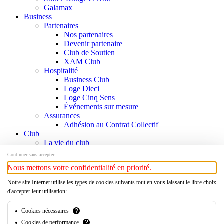
Galamax
Business
Partenaires
Nos partenaires
Devenir partenaire
Club de Soutien
XAM Club
Hospitalité
Business Club
Loge Dieci
Loge Cinq Sens
Événements sur mesure
Assurances
Adhésion au Contrat Collectif
Club
La vie du club
Informations
Continuer sans accepter
Responsables
Nous mettons votre confidentialité en priorité.
Contact
Histoire
Notre site Internet utilise les types de cookies suivants tout en vous laissant le libre choix
Chronologie
d'accepter leur utilisation:
Légendes
Palmarès
Cookies nécessaires
?
Histoire
Cookies de performance
?
Boutique