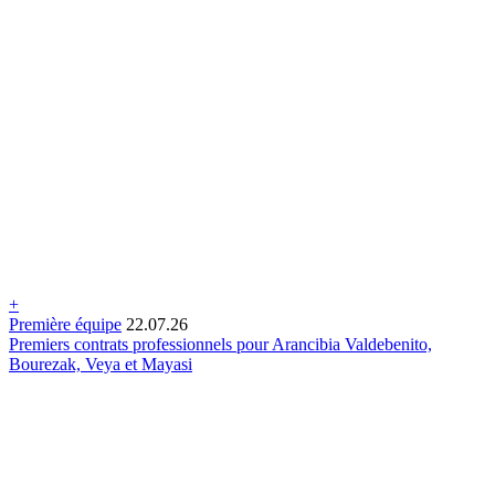
+
Première équipe
22.07.26
Premiers contrats professionnels pour Arancibia Valdebenito,
Bourezak, Veya et Mayasi