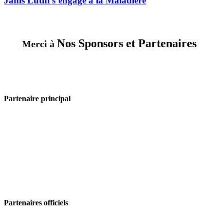
Janis Lüthi s’engage à la Maladière
la
Maladière
Nos Sponsors et Partenaires
Merci à
Partenaire principal
Partenaires officiels