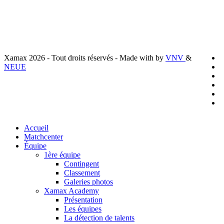
Préferences cookies
x
Xamax 2026 - Tout droits réservés - Made with
by
VNV
&
t
f
NEUE
l
y
i
t
Close
Accueil
Menu
Matchcenter
Équipe
1ère équipe
Contingent
Classement
Galeries photos
Xamax Academy
Présentation
Les équipes
La détection de talents