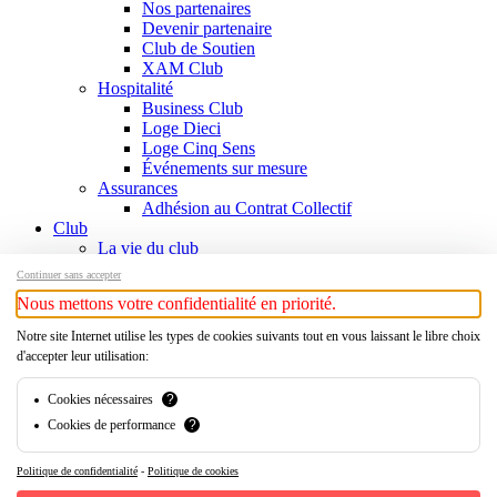
Nos partenaires
Devenir partenaire
Club de Soutien
XAM Club
Hospitalité
Business Club
Loge Dieci
Loge Cinq Sens
Événements sur mesure
Assurances
Adhésion au Contrat Collectif
Club
La vie du club
Informations
Continuer sans accepter
Responsables
Nous mettons votre confidentialité en priorité.
Contact
Histoire
Notre site Internet utilise les types de cookies suivants tout en vous laissant le libre choix
Chronologie
d'accepter leur utilisation:
Légendes
Palmarès
Cookies nécessaires
?
Histoire
Cookies de performance
?
Boutique
Xamax Audax Féminin
Politique de confidentialité
-
Politique de cookies
x-