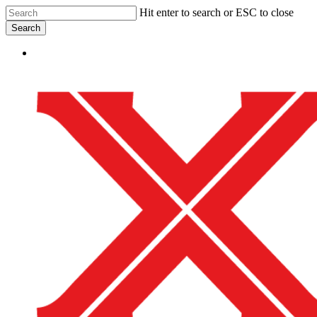
Skip
Hit enter to search or ESC to close
to
Search
main
Close
content
Menu
Search