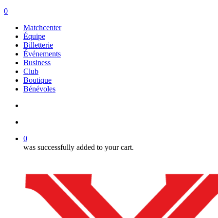
search
account
0
Menu
Matchcenter
Équipe
Billetterie
Événements
Business
Club
Boutique
Bénévoles
search
account
0
was successfully added to your cart.