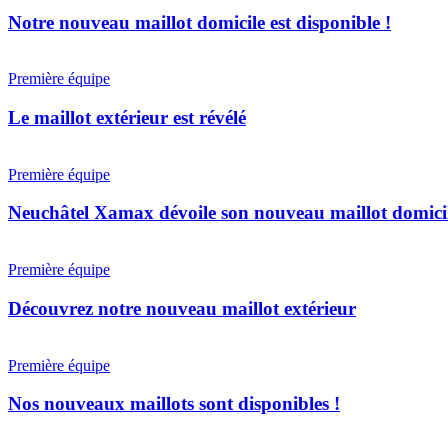
maillot
domicile
Notre nouveau maillot domicile est disponible !
est
disponible
Le
!
maillot
Première équipe
extérieur
est
Le maillot extérieur est révélé
révélé
Neuchâtel
Xamax
Première équipe
dévoile
son
Neuchâtel Xamax dévoile son nouveau maillot domici
nouveau
maillot
Découvrez
domicile
notre
Première équipe
nouveau
maillot
Découvrez notre nouveau maillot extérieur
extérieur
Nos
nouveaux
Première équipe
maillots
sont
Nos nouveaux maillots sont disponibles !
disponibles
!