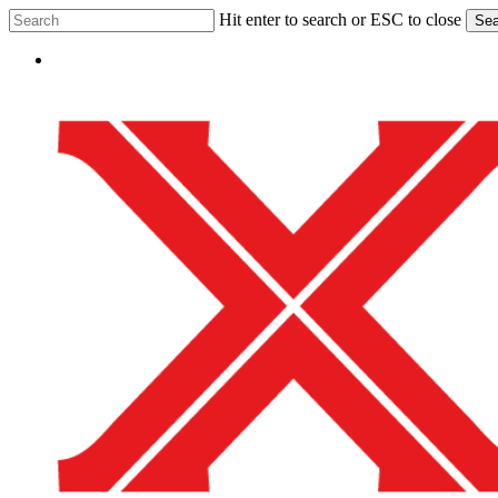
Skip
Hit enter to search or ESC to close
Sea
to
Close
main
Menu
Search
content