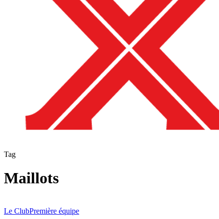
Tag
Maillots
Notre
nouveau
Le Club
Première équipe