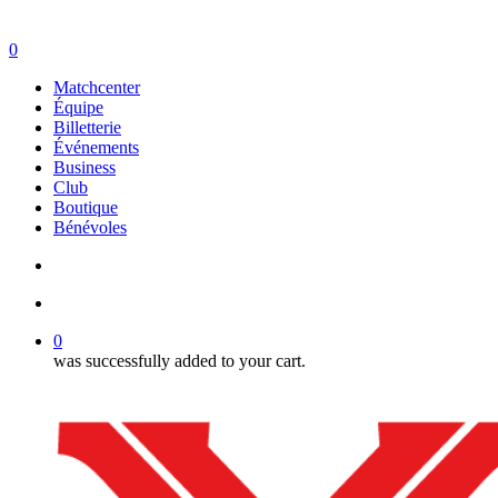
search
account
0
Menu
Matchcenter
Équipe
Billetterie
Événements
Business
Club
Boutique
Bénévoles
search
account
0
was successfully added to your cart.