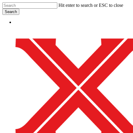
Skip
Hit enter to search or ESC to close
to
Search
main
Close
content
Menu
Search