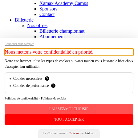
Xamax Academy Camps
Sponsors
Contact
Billetterie
Nos offres
Billetterie championnat
Abonnement
Xamax Kids Club
Continuer sans accepter
VIP / Hospitalité
Nous mettons votre confidentialité en priorité.
Informations
Point de vente
Notre site Internet utilise les types de cookies suivants tout en vous laissant le libre choix
Cashless
d'accepter leur utilisation:
Se rendre au stade
Tarifs spéciaux
Cookies nécessaires
?
Demande d’accréditation
Cookies de performance
?
Événements
Xamax Academy Camps
Xamax On Tour
Politique de confidentialité
-
Politique de cookies
Fête des Vendanges
Soirée Rouge et Noir
LAISSEZ-MOI CHOISIR
Galamax
Business
TOUT ACCEPTER
Partenaires
Nos partenaires
Le Consentement
Suisse
par
biskoui
Devenir partenaire