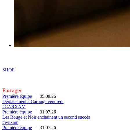
SHOP
Partager
Première équipe
|
05.08.26
Déplacement à Carouge vendredi
#CARXAM
Première équipe
|
31.07.26
Les Rouge et Noir enchainent un second succès
#wilxam
Première équipe
|
31.07.26