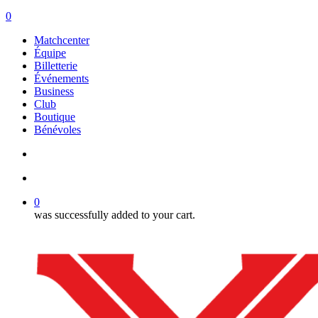
search
account
0
Menu
Matchcenter
Équipe
Billetterie
Événements
Business
Club
Boutique
Bénévoles
search
account
0
was successfully added to your cart.