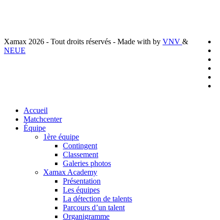
x
Xamax 2026 - Tout droits réservés - Made with
by
VNV
&
t
f
NEUE
l
y
i
t
Close
Accueil
Menu
Matchcenter
Équipe
1ère équipe
Contingent
Classement
Galeries photos
Xamax Academy
Présentation
Les équipes
La détection de talents
Parcours d’un talent
Organigramme