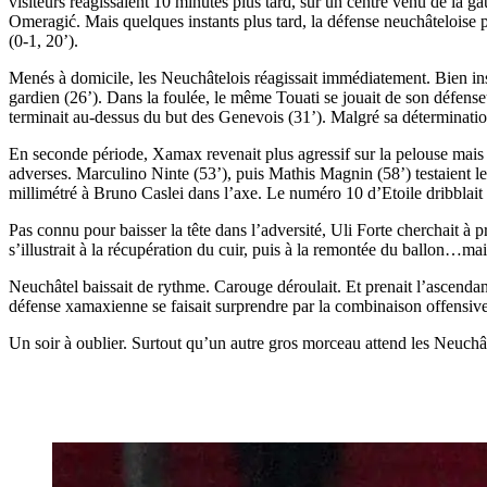
visiteurs réagissaient 10 minutes plus tard, sur un centre venu de la g
Omeragić. Mais quelques instants plus tard, la défense neuchâteloise pe
(0-1, 20’).
Menés à domicile, les Neuchâtelois réagissait immédiatement. Bien ins
gardien (26’). Dans la foulée, le même Touati se jouait de son défenseur
terminait au-dessus du but des Genevois (31’). Malgré sa détermination, 
En seconde période, Xamax revenait plus agressif sur la pelouse mais s
adverses. Marculino Ninte (53’), puis Mathis Magnin (58’) testaient les
millimétré à Bruno Caslei dans l’axe. Le numéro 10 d’Etoile dribblait 
Pas connu pour baisser la tête dans l’adversité, Uli Forte cherchait à 
s’illustrait à la récupération du cuir, puis à la remontée du ballon…mai
Neuchâtel baissait de rythme. Carouge déroulait. Et prenait l’ascendant
défense xamaxienne se faisait surprendre par la combinaison offensive
Un soir à oublier. Surtout qu’un autre gros morceau attend les Neuchâ