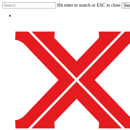
Skip
Hit enter to search or ESC to close
Sea
to
Close
main
Menu
Search
content