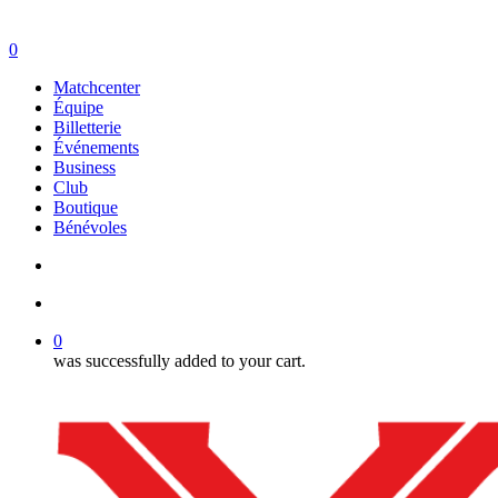
search
account
0
Menu
Matchcenter
Équipe
Billetterie
Événements
Business
Club
Boutique
Bénévoles
search
account
0
was successfully added to your cart.