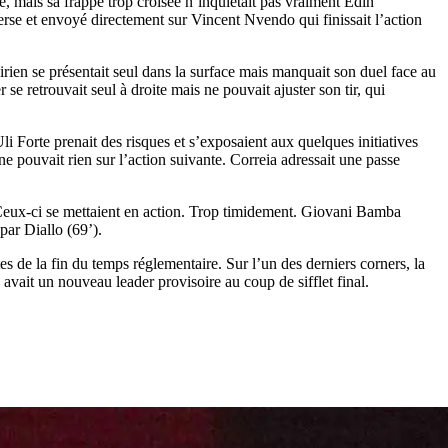
e, mais sa frappe trop croisée n’inquiétait pas vraiment Edin
verse et envoyé directement sur Vincent Nvendo qui finissait l’action
ien se présentait seul dans la surface mais manquait son duel face au
se retrouvait seul à droite mais ne pouvait ajuster son tir, qui
 Forte prenait des risques et s’exposaient aux quelques initiatives
e pouvait rien sur l’action suivante. Correia adressait une passe
s. Ceux-ci se mettaient en action. Trop timidement. Giovani Bamba
par Diallo (69’).
s de la fin du temps réglementaire. Sur l’un des derniers corners, la
vait un nouveau leader provisoire au coup de sifflet final.