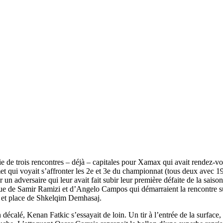
ie de trois rencontres – déjà – capitales pour Xamax qui avait rendez-vo
et qui voyait s’affronter les 2e et 3e du championnat (tous deux avec 1
 un adversaire qui leur avait fait subir leur première défaite de la sai
i que de Samir Ramizi et d’Angelo Campos qui démarraient la rencontre su
u et place de Shkelqim Demhasaj.
calé, Kenan Fatkic s’essayait de loin. Un tir à l’entrée de la surface, 