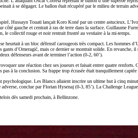
auche. L’attaquant Oscar Correia reprenait le ballon d’une superbe repris
inait à se dégager. Le ballon était récupéré par le milieu de terrain ad
piré, Hussayn Touati lançait Koro Koné par un centre astucieux. L’Ivoir
 côté gauche et centrait à ras de terre dans la surface. Guillaume Furrer 
le collectif rouge et noir rentrait frustré au vestiaire à la mi-temps.
e heurtait à un bloc défensif carougeois très compact. Les hommes d’Uli
 gants d’Omeragić, mais ce dernier se montrait solide. En revanche, il n
deux défenseurs avant de terminer l’action (0-2, 60’).
provoquer une réaction chez ses joueurs et faisait entrer quatre renfort
s pas à la conclusion. Sa frappe trop écrasée était tranquillement captée 
 psychologique. Les Blancs allaient inscrire un ultime but à cinq minute
 adverse, conclue par Florian Hysenaj (0-3, 85’). La Challenge League a
telois dès samedi prochain, à Bellinzone.