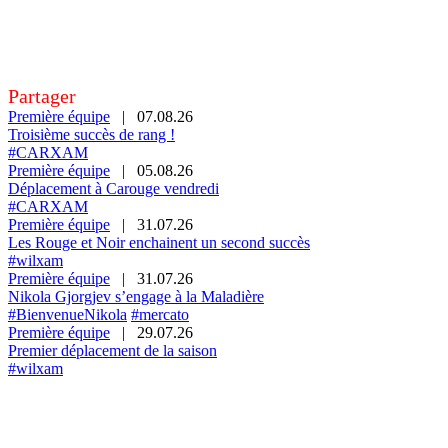
Partager
Première équipe
|
07.08.26
Troisième succès de rang !
#CARXAM
Première équipe
|
05.08.26
Déplacement à Carouge vendredi
#CARXAM
Première équipe
|
31.07.26
Les Rouge et Noir enchainent un second succès
#wilxam
Première équipe
|
31.07.26
Nikola Gjorgjev s’engage à la Maladière
#BienvenueNikola
#mercato
Première équipe
|
29.07.26
Premier déplacement de la saison
#wilxam