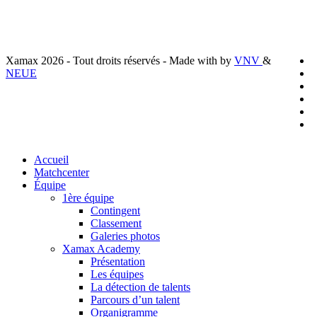
x
Xamax 2026 - Tout droits réservés - Made with
by
VNV
&
t
f
NEUE
l
y
i
t
Close
Accueil
Menu
Matchcenter
Équipe
1ère équipe
Contingent
Classement
Galeries photos
Xamax Academy
Présentation
Les équipes
La détection de talents
Parcours d’un talent
Organigramme