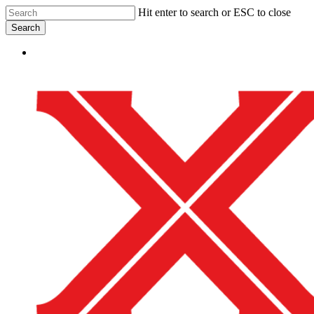
Skip
Hit enter to search or ESC to close
to
Search
main
Close
content
Menu
Search