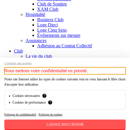
Club de Soutien
XAM Club
Hospitalité
Business Club
Loge Dieci
Loge Cinq Sens
Événements sur mesure
Assurances
Adhésion au Contrat Collectif
Club
La vie du club
Informations
Continuer sans accepter
Responsables
Nous mettons votre confidentialité en priorité.
Contact
Histoire
Notre site Internet utilise les types de cookies suivants tout en vous laissant le libre choix
Chronologie
d'accepter leur utilisation:
Légendes
Palmarès
Cookies nécessaires
?
Histoire
Cookies de performance
?
Boutique
Xamax Audax Féminin
Politique de confidentialité
-
Politique de cookies
x-
twitter
facebook
LAISSEZ-MOI CHOISIR
linkedin