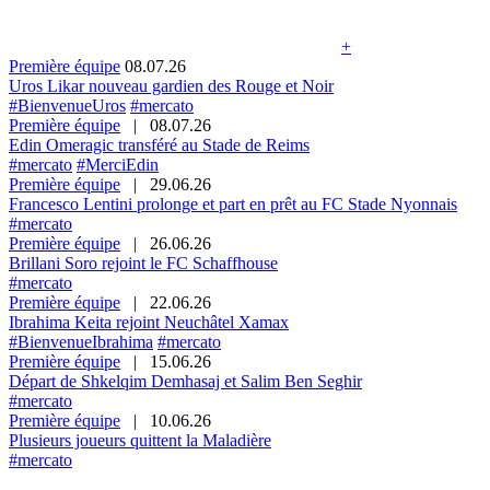
+
Première équipe
08.07.26
Uros Likar nouveau gardien des Rouge et Noir
#BienvenueUros
#mercato
Première équipe
|
08.07.26
Edin Omeragic transféré au Stade de Reims
#mercato
#MerciEdin
Première équipe
|
29.06.26
Francesco Lentini prolonge et part en prêt au FC Stade Nyonnais
#mercato
Première équipe
|
26.06.26
Brillani Soro rejoint le FC Schaffhouse
#mercato
Première équipe
|
22.06.26
Ibrahima Keita rejoint Neuchâtel Xamax
#BienvenueIbrahima
#mercato
Première équipe
|
15.06.26
Départ de Shkelqim Demhasaj et Salim Ben Seghir
#mercato
Première équipe
|
10.06.26
Plusieurs joueurs quittent la Maladière
#mercato