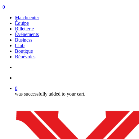
search
account
0
Menu
Matchcenter
Équipe
Billetterie
Événements
Business
Club
Boutique
Bénévoles
search
account
0
was successfully added to your cart.