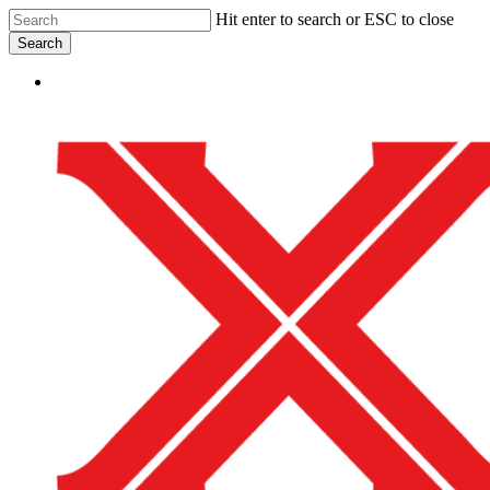
Skip
Hit enter to search or ESC to close
to
Search
main
Close
content
Menu
Search