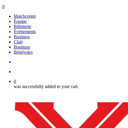
search
account
0
Menu
Matchcenter
Équipe
Billetterie
Événements
Business
Club
Boutique
Bénévoles
search
account
0
was successfully added to your cart.