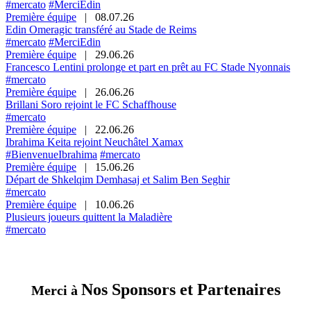
#mercato
#MerciEdin
Première équipe
|
08.07.26
Edin Omeragic transféré au Stade de Reims
#mercato
#MerciEdin
Première équipe
|
29.06.26
Francesco Lentini prolonge et part en prêt au FC Stade Nyonnais
#mercato
Première équipe
|
26.06.26
Brillani Soro rejoint le FC Schaffhouse
#mercato
Première équipe
|
22.06.26
Ibrahima Keita rejoint Neuchâtel Xamax
#BienvenueIbrahima
#mercato
Première équipe
|
15.06.26
Départ de Shkelqim Demhasaj et Salim Ben Seghir
#mercato
Première équipe
|
10.06.26
Plusieurs joueurs quittent la Maladière
#mercato
Nos Sponsors et Partenaires
Merci à