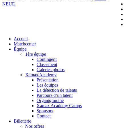
t
f
NEUE
l
y
i
t
Close
Accueil
Menu
Matchcenter
Équipe
1ère équipe
Contingent
Classement
Galeries photos
Xamax Academy
Présentation
Les équipes
La détection de talents
Parcours d’un talent
Organigramme
Xamax Academy Camps
Sponsors
Contact
Billetterie
Nos offres