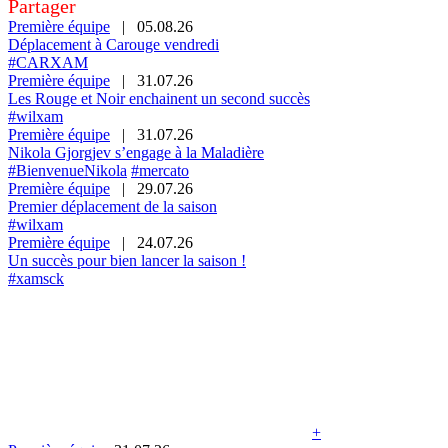
Partager
Première équipe
|
05.08.26
Déplacement à Carouge vendredi
#CARXAM
Première équipe
|
31.07.26
Les Rouge et Noir enchainent un second succès
#wilxam
Première équipe
|
31.07.26
Nikola Gjorgjev s’engage à la Maladière
#BienvenueNikola
#mercato
Première équipe
|
29.07.26
Premier déplacement de la saison
#wilxam
Première équipe
|
24.07.26
Un succès pour bien lancer la saison !
#xamsck
+