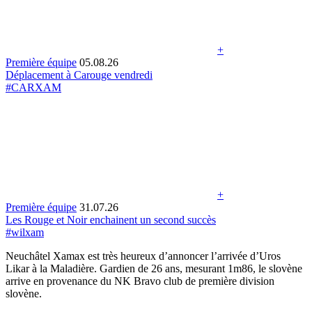
+
Première équipe
05.08.26
Déplacement à Carouge vendredi
#CARXAM
+
Première équipe
31.07.26
Les Rouge et Noir enchainent un second succès
#wilxam
Neuchâtel Xamax est très heureux d’annoncer l’arrivée d’Uros
Likar à la Maladière. Gardien de 26 ans, mesurant 1m86, le slovène
arrive en provenance du NK Bravo club de première division
slovène.