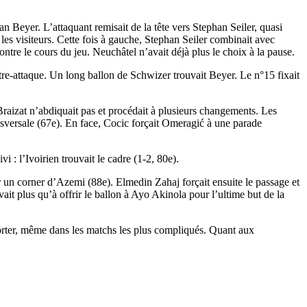
an Beyer. L’attaquant remisait de la tête vers Stephan Seiler, quasi
 les visiteurs. Cette fois à gauche, Stephan Seiler combinait avec
ontre le cours du jeu. Neuchâtel n’avait déjà plus le choix à la pause.
tre-attaque. Un long ballon de Schwizer trouvait Beyer. Le n°15 fixait
Braizat n’abdiquait pas et procédait à plusieurs changements. Les
sversale (67e). En face, Cocic forçait Omeragić à une parade
 : l’Ivoirien trouvait le cadre (1-2, 80e).
r un corner d’Azemi (88e). Elmedin Zahaj forçait ensuite le passage et
it plus qu’à offrir le ballon à Ayo Akinola pour l’ultime but de la
porter, même dans les matchs les plus compliqués. Quant aux