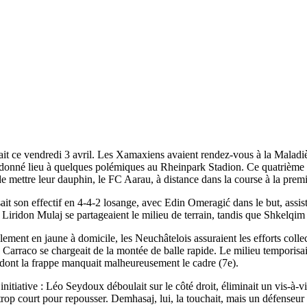
t ce vendredi 3 avril. Les Xamaxiens avaient rendez-vous à la Maladiè
vait donné lieu à quelques polémiques au Rheinpark Stadion. Ce quatrième
e mettre leur dauphin, le FC Aarau, à distance dans la course à la prem
sait son effectif en 4-4-2 losange, avec Edin Omeragić dans le but, as
ridon Mulaj se partageaient le milieu de terrain, tandis que Shkelqim 
ement en jaune à domicile, les Neuchâtelois assuraient les efforts coll
o Carraco se chargeait de la montée de balle rapide. Le milieu temporisa
dont la frappe manquait malheureusement le cadre (7e).
iative : Léo Seydoux déboulait sur le côté droit, éliminait un vis-à-vis
 trop court pour repousser. Demhasaj, lui, la touchait, mais un défenseur sa