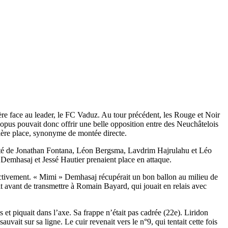
re face au leader, le FC Vaduz. Au tour précédent, les Rouge et Noir
 opus pouvait donc offrir une belle opposition entre des Neuchâtelois
ière place, synonyme de montée directe.
sisté de Jonathan Fontana, Léon Bergsma, Lavdrim Hajrulahu et Léo
Demhasaj et Jessé Hautier prenaient place en attaque.
ectivement. « Mimi » Demhasaj récupérait un bon ballon au milieu de
it avant de transmettre à Romain Bayard, qui jouait en relais avec
 et piquait dans l’axe. Sa frappe n’était pas cadrée (22e). Liridon
uvait sur sa ligne. Le cuir revenait vers le n°9, qui tentait cette fois