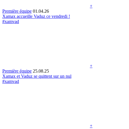
+
Première équipe
01.04.26
Xamax accueille Vaduz ce vendredi !
#xamvad
+
Première équipe
25.08.25
Xamax et Vaduz se quittent sur un nul
#xamvad
+