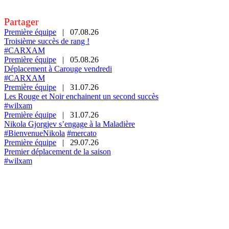
Partager
Première équipe
|
07.08.26
Troisième succès de rang !
#CARXAM
Première équipe
|
05.08.26
Déplacement à Carouge vendredi
#CARXAM
Première équipe
|
31.07.26
Les Rouge et Noir enchainent un second succès
#wilxam
Première équipe
|
31.07.26
Nikola Gjorgjev s’engage à la Maladière
#BienvenueNikola
#mercato
Première équipe
|
29.07.26
Premier déplacement de la saison
#wilxam