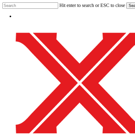
Skip
Hit enter to search or ESC to close
Sea
to
Close
main
Menu
Search
content