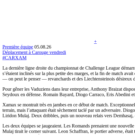
+
Première équipe
05.08.26
Déplacement à Carouge vendredi
#CARXAM
La dernière ligne droite du championnat de Challenge League démarrai
s’étaient inclinés sur la plus petite des marges, et la fin de match a
— on peut le penser — revanchards et des Liechtensteinois désireux d
Pour gêner les Vaduziens dans leur entreprise, Anthony Braizat dispo
Seydoux en défense. Romain Bayard, Diogo Carraco, Eris Abedini et Li
Xamax se montrait très en jambes en ce début de match. Exceptionnell
terrain, mais l’attaquant était sèchement taclé par un adversaire. Diog
Liridon Mulaj. Deux dribbles, puis un nouveau relais vers Demhasaj, 
Les deux équipes se jaugeaient. Les Romands prenaient une nouvelle init
Mulaj tirait le corner suivant. Leon Schaffran, le portier adverse, était