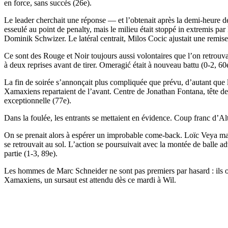
en force, sans succès (26e).
Le leader cherchait une réponse — et l’obtenait après la demi-heure de j
esseulé au point de penalty, mais le milieu était stoppé in extremis pa
Dominik Schwizer. Le latéral centrait, Milos Cocic ajustait une remise 
Ce sont des Rouge et Noir toujours aussi volontaires que l’on retrouva
à deux reprises avant de tirer. Omeragić était à nouveau battu (0-2, 60
La fin de soirée s’annonçait plus compliquée que prévu, d’autant que l
Xamaxiens repartaient de l’avant. Centre de Jonathan Fontana, tête d
exceptionnelle (77e).
Dans la foulée, les entrants se mettaient en évidence. Coup franc d’Alt
On se prenait alors à espérer un improbable come-back. Loïc Veya manqu
se retrouvait au sol. L’action se poursuivait avec la montée de balle 
partie (1-3, 89e).
Les hommes de Marc Schneider ne sont pas premiers par hasard : ils o
Xamaxiens, un sursaut est attendu dès ce mardi à Wil.