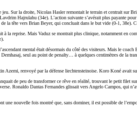
eu. Sur la droite, Nicolas Hasler remontait le terrain et centrait sur Bri
r Lavdrim Hajrulahu (34e). L’action suivante s’avérait plus payante pour
de la tête vers Brian Beyer, qui concluait dans le but vide (0-1, 38e). C
it à la reprise. Mais Vaduz se montrait plus clinique, notamment en con
e).
’ascendant mental était désormais du côté des visiteurs. Mais le coach 
e Demhasaj, seul au point de penalty… à quelques centimètres de la tran
in Azemi, renvoyé par la défense liechtensteinoise. Koro Koné avait suivi
ait de peu de transformer ce rêve en réalité, trouvant le petit filet su
adverse. Ronaldo Dantas Fernandes glissait vers Angelo Campos, qui n’ava
nt une nouvelle fois montré que, sans dominer, il est possible de l’em