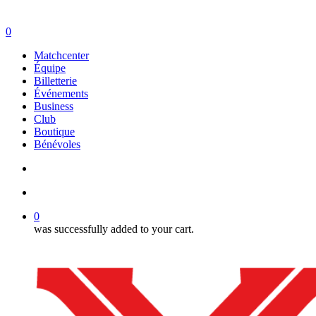
search
account
0
Menu
Matchcenter
Équipe
Billetterie
Événements
Business
Club
Boutique
Bénévoles
search
account
0
was successfully added to your cart.