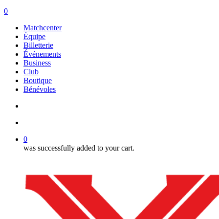
search
account
0
Menu
Matchcenter
Équipe
Billetterie
Événements
Business
Club
Boutique
Bénévoles
search
account
0
was successfully added to your cart.