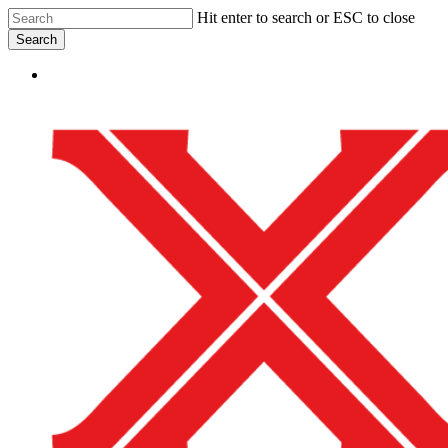
Skip
Hit enter to search or ESC to close
to
Search
main
Close
content
Menu
Search