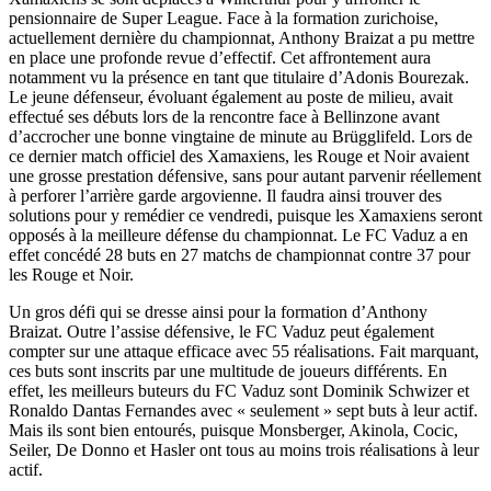
pensionnaire de Super League. Face à la formation zurichoise,
actuellement dernière du championnat, Anthony Braizat a pu mettre
en place une profonde revue d’effectif. Cet affrontement aura
notamment vu la présence en tant que titulaire d’Adonis Bourezak.
Le jeune défenseur, évoluant également au poste de milieu, avait
effectué ses débuts lors de la rencontre face à Bellinzone avant
d’accrocher une bonne vingtaine de minute au Brügglifeld. Lors de
ce dernier match officiel des Xamaxiens, les Rouge et Noir avaient
une grosse prestation défensive, sans pour autant parvenir réellement
à perforer l’arrière garde argovienne. Il faudra ainsi trouver des
solutions pour y remédier ce vendredi, puisque les Xamaxiens seront
opposés à la meilleure défense du championnat. Le FC Vaduz a en
effet concédé 28 buts en 27 matchs de championnat contre 37 pour
les Rouge et Noir.
Un gros défi qui se dresse ainsi pour la formation d’Anthony
Braizat. Outre l’assise défensive, le FC Vaduz peut également
compter sur une attaque efficace avec 55 réalisations. Fait marquant,
ces buts sont inscrits par une multitude de joueurs différents. En
effet, les meilleurs buteurs du FC Vaduz sont Dominik Schwizer et
Ronaldo Dantas Fernandes avec « seulement » sept buts à leur actif.
Mais ils sont bien entourés, puisque Monsberger, Akinola, Cocic,
Seiler, De Donno et Hasler ont tous au moins trois réalisations à leur
actif.