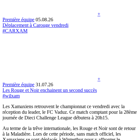
+
Première équipe
05.08.26
Déplacement à Carouge vendredi
#CARXAM
+
Première équipe
31.07.26
Les Rouge et Noir enchainent un second succès
#wilxam
Les Xamaxiens retrouvent le championnat ce vendredi avec la
réception du leader, le FC Vaduz. Ce match comptant pour la 28ème
journée de Dieci Challenge League débutera à 20h15.
Au terme de la trêve internationale, les Rouge et Noir sont de retour
à la Maladière. Lors de cette période, sans match officiel, les
Xamaxiens se sont déplacés à Winterthur pour y affronter le