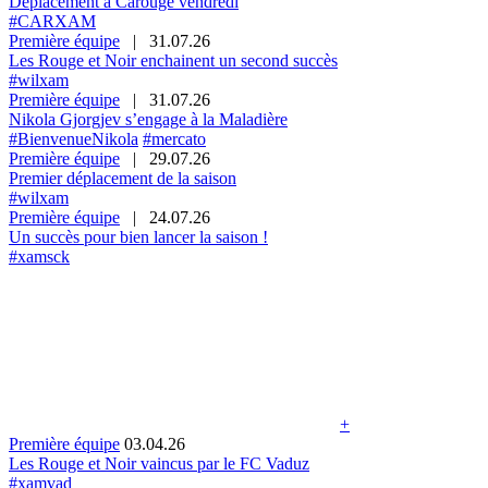
Déplacement à Carouge vendredi
#CARXAM
Première équipe
|
31.07.26
Les Rouge et Noir enchainent un second succès
#wilxam
Première équipe
|
31.07.26
Nikola Gjorgjev s’engage à la Maladière
#BienvenueNikola
#mercato
Première équipe
|
29.07.26
Premier déplacement de la saison
#wilxam
Première équipe
|
24.07.26
Un succès pour bien lancer la saison !
#xamsck
+
Première équipe
03.04.26
Les Rouge et Noir vaincus par le FC Vaduz
#xamvad