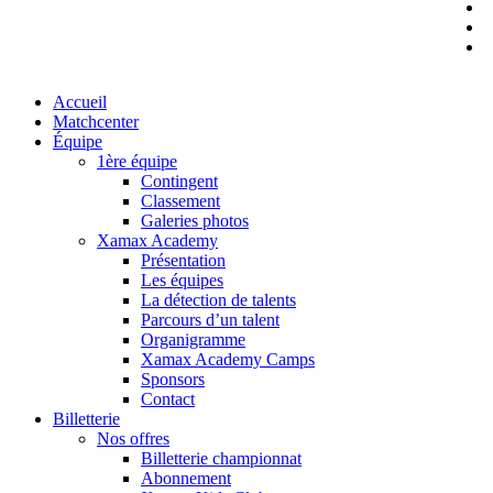
y
i
t
Close
Accueil
Menu
Matchcenter
Équipe
1ère équipe
Contingent
Classement
Galeries photos
Xamax Academy
Présentation
Les équipes
La détection de talents
Parcours d’un talent
Organigramme
Xamax Academy Camps
Sponsors
Contact
Billetterie
Nos offres
Billetterie championnat
Abonnement