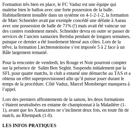
Formation très bien en place, le FC Vaduz est une équipe qui
maitrise bien le ballon avec une forte possession de la balle.
Habituellement installée dans un système en 4-1-2-1-2, la formation
de Marc Schneider avait par exemple concédé une défaite à Aarau
avec une possession de balle de 71% (!) mais avait été vaincue sur
des contres rondement menés. Schneider devra en outre se passer de
services de l’ancien xamaxien Berisha pendant de longues semaines,
puisque ce dernier a été lourdement blessé aux côtes. Lors de la
trêve, la formation Liechtensteinoise s’est imposée 5 à 2 face à un
Bâle largement remanié.
Pour la rencontre de vendredi, les Rouge et Noir pourront compter
sur la présence de Salim Ben Seghir. Suspendu initialement par la
SFL pour quatre matchs, le club a entamé une démarche au TAS et a
obtenu un effet superprovisionnel afin qu’il puisse jouer durant le
temps de la procédure. Côté Vaduz, Marcel Monsberger manquera à
l’appel.
Lors des premiers affrontements de la saison, les deux formations
s’étaient neutralisées en entame de championnat à la Maladière (1-
1), avant que les Xamaxiens ne s’inclinent deux fois, en toute fin de
match, au Rheinpark (1-0).
LES INFOS PRATIQUES