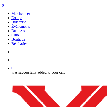
search
account
0
Menu
Matchcenter
Équipe
Billetterie
Événements
Business
Club
Boutique
Bénévoles
search
account
0
was successfully added to your cart.