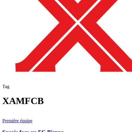
Tag
XAMFCB
Succès
face
Première équipe
au
FC