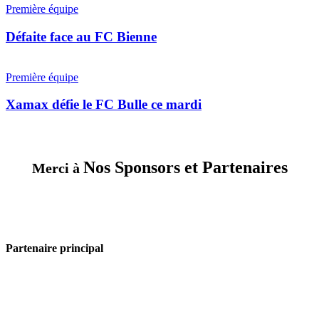
FC
face
Première équipe
Breitenrain
au
FC
Défaite face au FC Bienne
Bienne
Xamax
défie
Première équipe
le
FC
Xamax défie le FC Bulle ce mardi
Bulle
ce
mardi
Nos Sponsors et Partenaires
Merci à
Partenaire principal