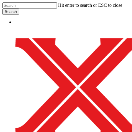
Skip
Hit enter to search or ESC to close
to
Search
main
Close
content
Menu
Search