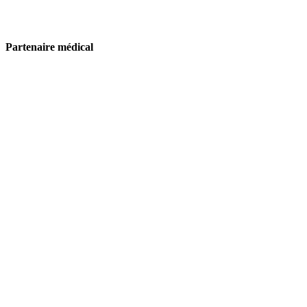
Partenaire médical
Neuchâtel Xamax
Quai Robert-Comtesse 3
2000 Neuchâtel
secretariat@xamax.ch