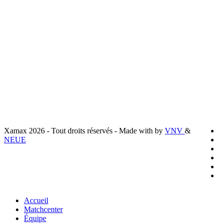
+41 32 536 72 11
Liens utiles
Livraison
Mentions légales
Conditions générales de vente
Politique de confidentialité
Préferences cookies
x
Xamax 2026 - Tout droits réservés - Made with
by
VNV
&
t
f
NEUE
l
y
i
t
Close
Accueil
Menu
Matchcenter
Équipe