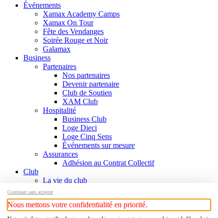
Événements
Xamax Academy Camps
Xamax On Tour
Fête des Vendanges
Soirée Rouge et Noir
Galamax
Business
Partenaires
Nos partenaires
Devenir partenaire
Club de Soutien
XAM Club
Hospitalité
Business Club
Loge Dieci
Loge Cinq Sens
Événements sur mesure
Assurances
Adhésion au Contrat Collectif
Club
La vie du club
Informations
Continuer sans accepter
Responsables
Nous mettons votre confidentialité en priorité.
Contact
Histoire