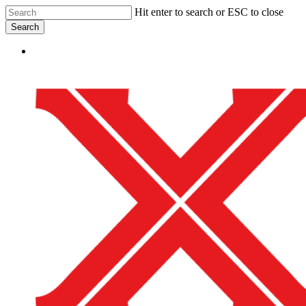
Skip
Hit enter to search or ESC to close
to
Search
main
Close
content
Menu
Search