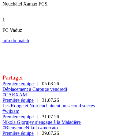
Neuchâtel Xamax FCS
-
1
FC Vaduz
info du match
Partager
Première équipe
|
05.08.26
Déplacement à Carouge vendredi
#CARXAM
Première équipe
|
31.07.26
Les Rouge et Noir enchainent un second succès
#wilxam
Première équipe
|
31.07.26
Nikola Gjorgjev s’engage à la Maladière
#BienvenueNikola
#mercato
Première équipe
|
29.07.26