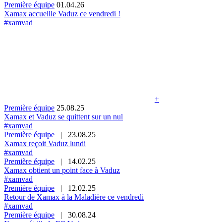
Première équipe
01.04.26
Xamax accueille Vaduz ce vendredi !
#xamvad
+
Première équipe
25.08.25
Xamax et Vaduz se quittent sur un nul
#xamvad
Première équipe
|
23.08.25
Xamax reçoit Vaduz lundi
#xamvad
Première équipe
|
14.02.25
Xamax obtient un point face à Vaduz
#xamvad
Première équipe
|
12.02.25
Retour de Xamax à la Maladière ce vendredi
#xamvad
Première équipe
|
30.08.24