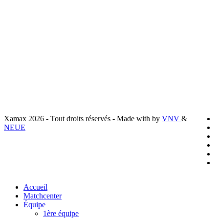
Liens utiles
Livraison
Mentions légales
Conditions générales de vente
Politique de confidentialité
Préferences cookies
x
Xamax 2026 - Tout droits réservés - Made with
by
VNV
&
t
f
NEUE
l
y
i
t
Close
Accueil
Menu
Matchcenter
Équipe
1ère équipe