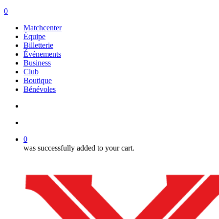
search
account
0
Menu
Matchcenter
Équipe
Billetterie
Événements
Business
Club
Boutique
Bénévoles
search
account
0
was successfully added to your cart.