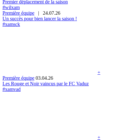
Premier déplacement de la saison
#wilxam
Première équipe
|
24.07.26
Un succès pour bien lancer la saison !
#xamsck
+
Première équipe
03.04.26
Les Rouge et Noir vaincus par le FC Vaduz
#xamvad
+