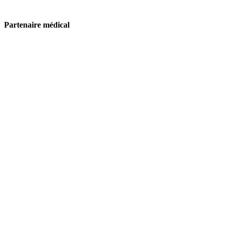
Partenaire médical
Neuchâtel Xamax
Quai Robert-Comtesse 3
2000 Neuchâtel
secretariat@xamax.ch
+41 32 536 72 11